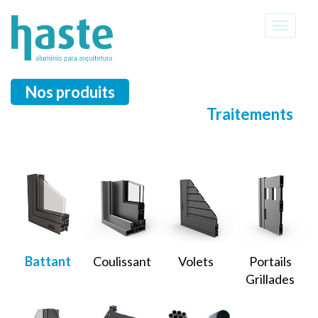
Toggle
navigati
Nos produits
Traitements
Battant
Coulissant
Volets
Portails
Grillades