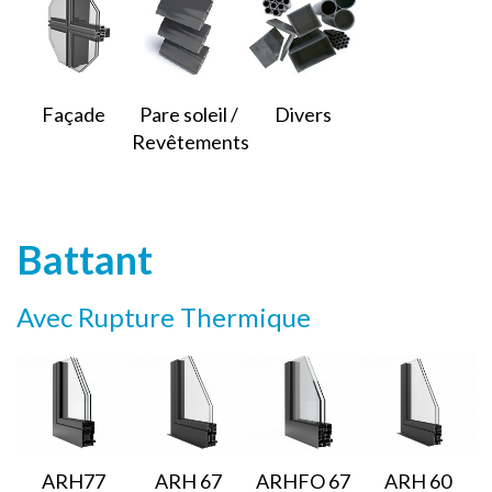
Façade
Pare soleil /
Divers
Revêtements
Battant
Avec Rupture Thermique
ARH77
ARH 67
ARHFO 67
ARH 60